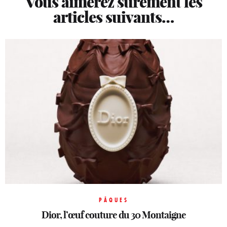
Vous aimerez sûrement les
articles suivants…
HORLOGERIE
PÂQUES
PÂQUES
LVMH Watch Week: Le temps réinventé
Le Burgundy Paris réinvente le rituel
Dior, l’œuf couture du 30 Montaigne