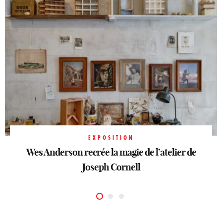
EXPOSITION
EXPOSITION
Les trésors de la famille Rothschild s’exposent
Wes Anderson recrée la magie de l’atelier de
EXPOSITION
La Fondation Cartier en mode performance
au Mobilier National
Joseph Cornell