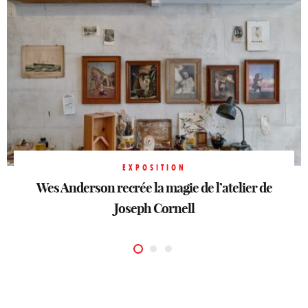
EXPOSITION
EXPOSITION
Les trésors de la famille Rothschild s’exposent
Wes Anderson recrée la magie de l’atelier de
EXPOSITION
La Fondation Cartier en mode performance
au Mobilier National
Joseph Cornell