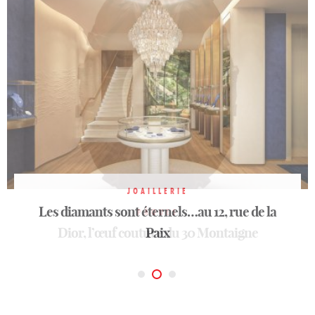
JOAILLERIE
Les diamants sont éternels…au 12, rue de la
MODE FÉMININE
PÂQUES
Monogram Louis Vuitton
Dior, l’œuf couture du 30 Montaigne
Paix
une icône française