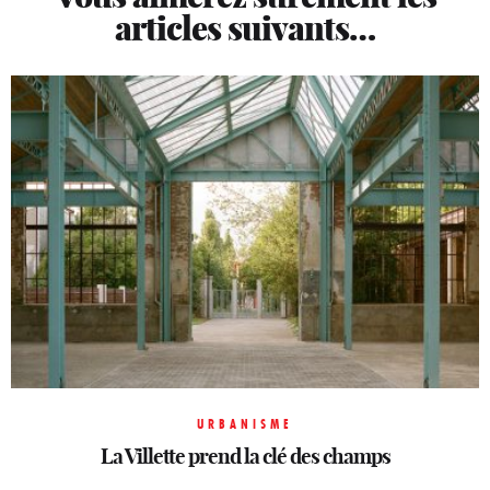
articles suivants…
URBANISME
URBANISME
URBANISME
La Villette prend la clé des champs
La Villette prend la clé des champs
La Villette prend la clé des champs