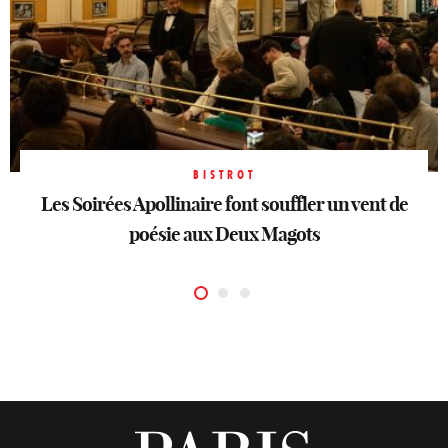
BISTROT
Les Soirées Apollinaire font souffler un vent de
BISTROT
BISTROT
Billie : nouveau QG des nuits stylées
Joli, le Marais chic côté jardin
poésie aux Deux Magots