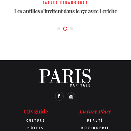
TABLES ÉTRANGÈRES
TABLES ÉTRANGÈRES
TABLES ÉTRANGÈRES
Les antilles s’invitent dans le 17e avec Leriche
Casetta, le secret le mieux gardé de Neuilly
Ma ! le Bouillon qui parle italien
Luxury Place
City guide
CULTURE
BEAUTÉ
HÔTELS
HORLOGERIE