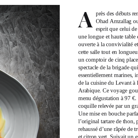
A
près des débuts re
Ohad Amzallag ouv
esprit que celui de
une longue et haute table e
ouverte à la convivialité 
cette salle tout en longueu
un comptoir de cinq places 
spectacle de la brigade qui 
essentiellement marines, i
de la cuisine du Levant à 
Arabique. Ce voyage gour
menu dégustation à 97 €. I
coquille relevée par un gra
Une mise en bouche parfait
l’original tartare de thon, 
rehaussé d’une râpée de t
et citron vert. Suivait un