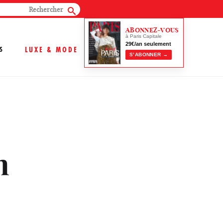
ABONNEZ-VOUS
à Paris Capitale
29€/an seulement
S
LUXE & MODE
S’ABONNER →
n