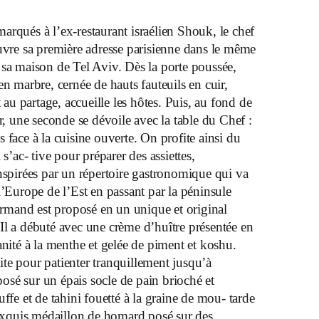
marqués à l’ex-restaurant israélien Shouk, le chef
re sa première adresse parisienne dans le même
 sa maison de Tel Aviv. Dès la porte poussée,
n marbre, cernée de hauts fauteuils en cuir,
et au partage, accueille les hôtes. Puis, au fond de
r, une seconde se dévoile avec la table du Chef :
face à la cuisine ouverte. On profite ainsi du
s’ac- tive pour préparer des assiettes,
nspirées par un répertoire gastronomique qui va
l’Europe de l’Est en passant par la péninsule
mand est proposé en un unique et original
l a débuté avec une crème d’huître présentée en
nité à la menthe et gelée de piment et koshu.
e pour patienter tranquillement jusqu’à
posé sur un épais socle de pain brioché et
ruffe et de tahini fouetté à la graine de mou- tarde
 exquis médaillon de homard posé sur des