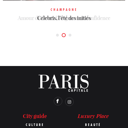
CHAMPAGNE
CHAMPAGNE
CHAMPAGNE
Amour de Deutz
Celebris, l’été des initiés
Les bulles poétiques
l’élégance en confidence
Luxury Place
City guide
CULTURE
BEAUTÉ