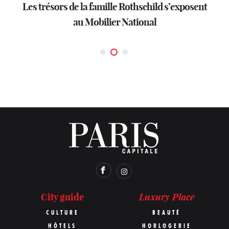
Les trésors de la famille Rothschild s’exposent
Wes Anderson recrée la magie de l’atelier de
EXPOSITION
La Fondation Cartier en mode performance
au Mobilier National
Joseph Cornell
Luxury Place
City guide
CULTURE
BEAUTÉ
HÔTELS
HORLOGERIE