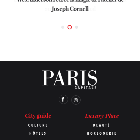
La Fondation Cartier en mode performance
au Mobilier National
Joseph Cornell
Luxury Place
City guide
CULTURE
BEAUTÉ
HÔTELS
HORLOGERIE