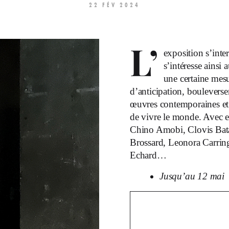
22 FÉV 2024
L’
exposition s’inte
s’intéresse ainsi 
une certaine mesur
d’anticipation, boulevers
œuvres contemporaines et h
de vivre le monde. Avec e
Chino Amobi, Clovis Batail
Brossard, Leonora Carri
Echard…
Jusqu’au 12 mai