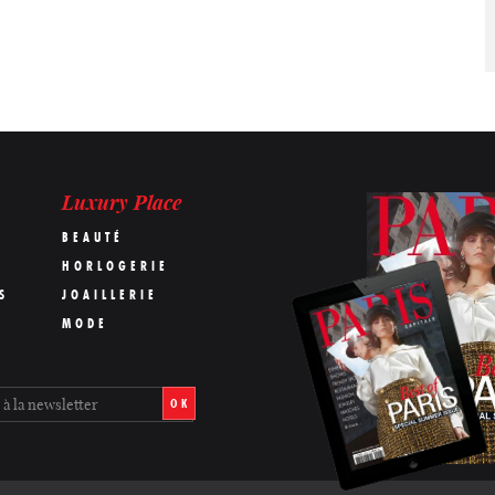
Luxury Place
BEAUTÉ
HORLOGERIE
S
JOAILLERIE
MODE
OK