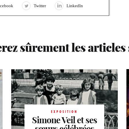
acebook
Twitter
LinkedIn
rez sûrement les articles
EXPOSITION
EXPOSITION
Visages d’artistes.
Simone Veil et ses
sœurs célébrées
De Gustave