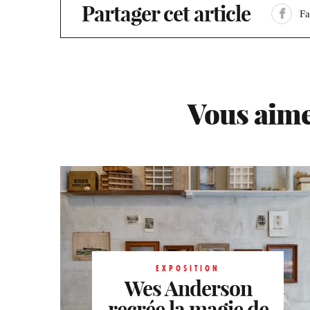
Partager cet article
F
Vous aime
EXPOSITION
EXPOSITION
Les trésors de la
Wes Anderson
EXPOSITION
famille Rothschild
recrée la magie de
La Fondation