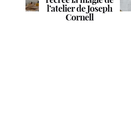
l’atelier de Joseph
Cartier en mode
s’exposent au
Mobilier National
performance
Cornell