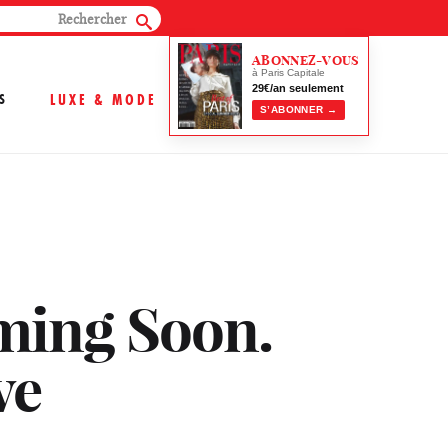
ABONNEZ-VOUS
à Paris Capitale
29€/an seulement
S
LUXE & MODE
S’ABONNER →
oming Soon.
ve