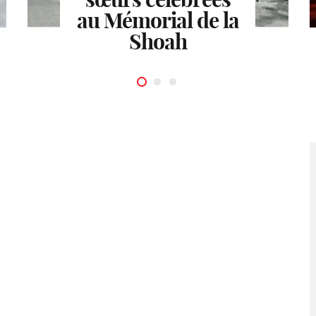
Courbet à Annette
au Mémorial de la
EXPOSITION
Marilyn forever
Messager
Shoah