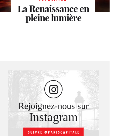
La Renaissance en
brésilien. Gaspar
secrets des
pleine lumière
Gasparian
Licornes
Rejoignez-nous sur
Instagram
SUIVRE @PARISCAPITALE