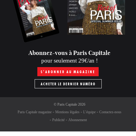
Abonnez-vous à Paris Capitale
pour seulement 29€/an !
S’ABONNER AU MAGAZINE
ACHETER LE DERNIER NUMÉRO
©
Paris Capitale
2026
Paris Capitale magazine
Mentions légales
L’équipe
Contactez-nous
Publicité
Abonnement