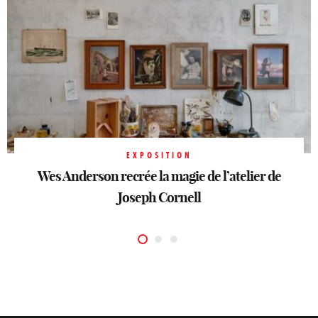
EXPOSITION
Wes Anderson recrée la magie de l’atelier de
EXPOSITION
EXPOSITION
La Fondation Cartier en mode performance
La Renaissance en pleine lumière
Joseph Cornell