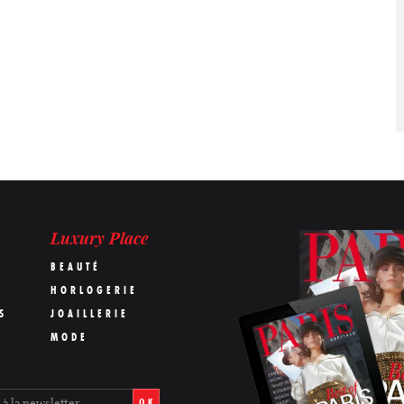
Luxury Place
BEAUTÉ
HORLOGERIE
S
JOAILLERIE
MODE
OK