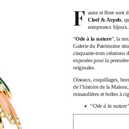
F
aune et flore sont 
Cleef & Arpels
, q
somptueux bijoux.
“
Ode à la nature
”, la no
Galerie du Patrimoine sit
cinquante-trois créations 
exposées pour la première 
originales.
Oiseaux, coquillages, bords
de l’histoire de la Maison, 
minaudières et boîtes à cig
“Ode à la nature”