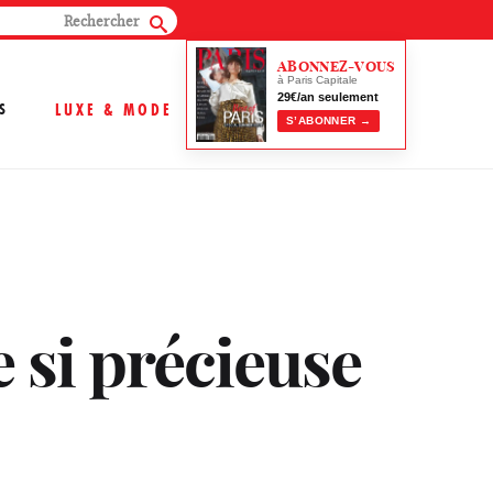
ABONNEZ-VOUS
à Paris Capitale
29€/an seulement
S
LUXE & MODE
S’ABONNER →
 si précieuse