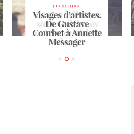
EXPOSITION
EXPOSITION
Visages d’artistes.
Simone Veil et ses
sœurs célébrées
De Gustave
Courbet à Annette
au Mémorial de la
EXPOSITION
Marilyn forever
Messager
Shoah