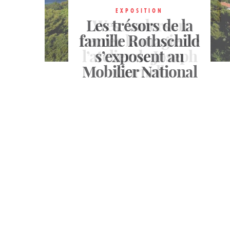
EXPOSITION
EXPOSITION
Les trésors de la
Wes Anderson
EXPOSITION
famille Rothschild
recrée la magie de
La Fondation
l’atelier de Joseph
Cartier en mode
s’exposent au
Mobilier National
performance
Cornell