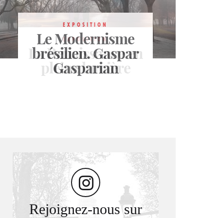
EXPOSITION
EXPOSITION
Le Modernisme
Les nombreux
EXPOSITION
La Renaissance en
brésilien. Gaspar
secrets des
pleine lumière
Gasparian
Licornes
Rejoignez-nous sur