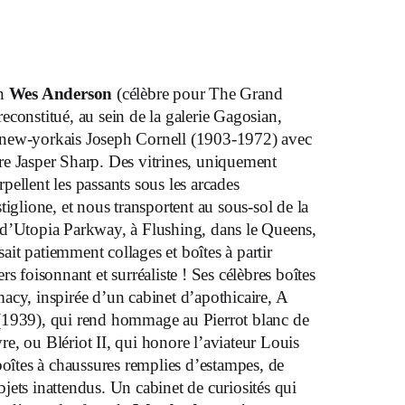
in
Wes Anderson
(célèbre pour The Grand
econstitué, au sein de la galerie Gagosian,
ste new-yorkais Joseph Cornell (1903-1972) avec
e Jasper Sharp. Des vitrines, uniquement
erpellent les passants sous les arcades
tiglione, et nous transportent au sous-sol de la
 d’Utopia Parkway, à Flushing, dans le Queens,
it patiemment collages et boîtes à partir
s foisonnant et surréaliste ! Ses célèbres boîtes
acy, inspirée d’un cabinet d’apothicaire, A
(1939), qui rend hommage au Pierrot blanc de
e, ou Blériot II, qui honore l’aviateur Louis
boîtes à chaussures remplies d’estampes, de
 objets inattendus. Un cabinet de curiosités qui