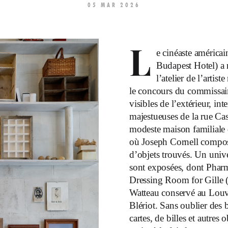
05 MAR 2026
L
e cinéaste américa
Budapest Hotel) a r
l’atelier de l’arti
le concours du commissair
visibles de l’extérieur, int
majestueuses de la rue Cas
modeste maison familiale
où Joseph Cornell composa
d’objets trouvés. Un univer
sont exposées, dont Pharm
Dressing Room for Gille 
Watteau conservé au Louvr
Blériot. Sans oublier des 
cartes, de billes et autres