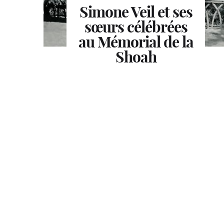
Visages d’artistes.
Simone Veil et ses
sœurs célébrées
De Gustave
Courbet à Annette
au Mémorial de la
EXPOSITION
Marilyn forever
Messager
Shoah