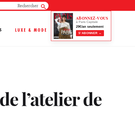
ABONNEZ-VOUS
à Paris Capitale
29€/an seulement
S
LUXE & MODE
S’ABONNER →
e l’atelier de