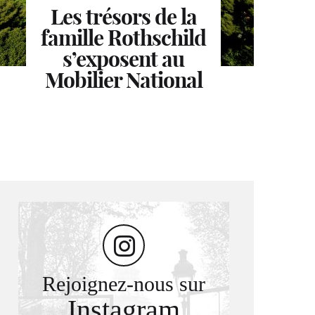
Les trésors de la
EXPOSITION
famille Rothschild
La Fondation
EXPOSITION
Leonard Martin.
Cartier en mode
s’exposent au
Mobilier National
Chef menteur
performance
Rejoignez-nous sur
Instagram