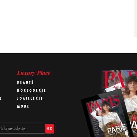
Luxury Place
BEAUTÉ
HORLOGERIE
S
JOAILLERIE
MODE
OK