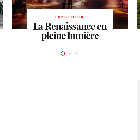
EXPOSITION
EXPOSITION
Le Modernisme
Les nombreux
EXPOSITION
La Renaissance en
brésilien. Gaspar
secrets des
pleine lumière
Gasparian
Licornes