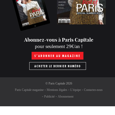
Abonnez-vous à Paris Capitale
pour seulement 29€/an !
S’ABONNER AU MAGAZINE
ACHETER LE DERNIER NUMÉRO
©
Paris Capitale
2026
Paris Capitale magazine
Mentions légales
L’équipe
Contactez-nous
Publicité
Abonnement