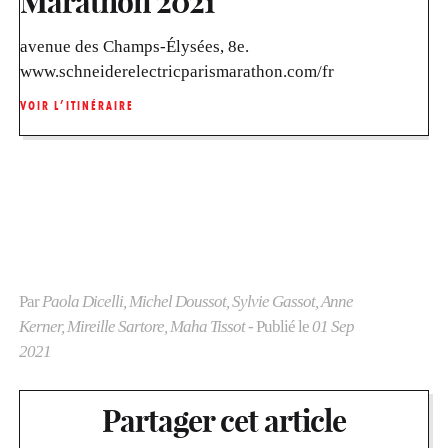
Marathon 2021
avenue des Champs-Élysées, 8e.
www.schneiderelectricparismarathon.com/fr
VOIR L’ITINÉRAIRE
Par
Paola Dicelli, Michel Doussot, Sylvie Gassot, Anne
Kerner, Mireille Sartore, Maha Tissot
- Publié le
01 Sep
2021
Partager cet article