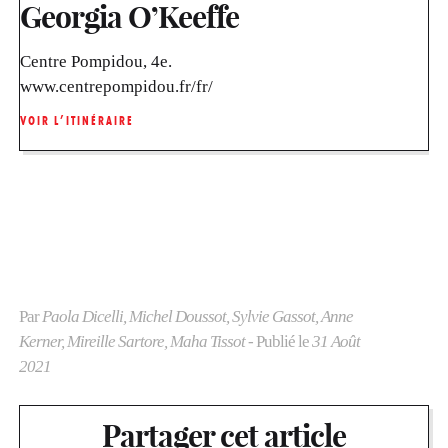
Georgia O’Keeffe
Centre Pompidou, 4e.
www.centrepompidou.fr/fr/
VOIR L’ITINÉRAIRE
Par
Paola Dicelli, Michel Doussot, Sylvie Gassot, Anne
Kerner, Mireille Sartore, Maha Tissot
- Publié le
31 Août
2021
Partager cet article