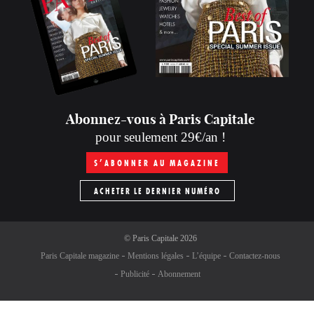
Abonnez-vous à Paris Capitale
pour seulement 29€/an !
S’ABONNER AU MAGAZINE
ACHETER LE DERNIER NUMÉRO
©
Paris Capitale
2026
Paris Capitale magazine
Mentions légales
L’équipe
Contactez-nous
Publicité
Abonnement