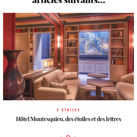
5 ÉTOILES
Hôtel Montalembert : un siècle d’élégance
5 ÉTOILES
5 ÉTOILES
Hôtel Montesquieu, des étoiles et des lettres
Bvlgari Hotel Paris
parisienne