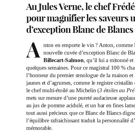
Au Jules Verne, le chef Fré
pour magnifier les saveurs u
d’exception Blanc de Blanc
A
nton en emporte le vin ? Anton, comme Fr
nouvelle cuvée d’exception Blanc de Bla
Billecart-Salmon
, qu’il lui a mitonné e
quelques semaines. Pour ce magistral 100 % cha
l’honneur du premier œnologue de la maison et d
jaunes et d’agrumes, comme le registre cristallin
le chef multi-étoilé au Michelin (
3 étoiles au Pré
mets sur mesure d’une pureté audacieuse applaud
au jus de pomme acidulé, et un bar en fines lamell
tout aussi précieux que ce Blanc de Blancs digne 
l’équilibre rafraichissant traduit la personnalité
mémorable.