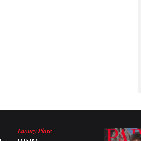
Luxury Place
S
FASHION