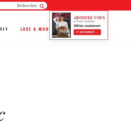
ABONNEZ-VOUS
à Paris Capitale
29€/an seulement
ELS
LUXE & MODE
S’ABONNER →
c