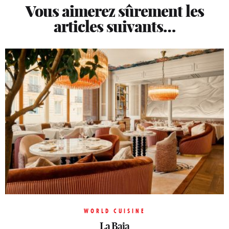
Vous aimerez sûrement les
articles suivants…
WORLD CUISINE
WORLD CUISINE
WORLD CUISINE
Machizo
La Baia
La Baia