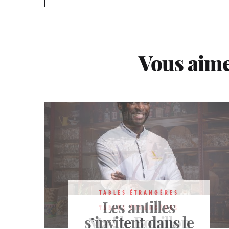
Vous aime
TABLES ÉTRANGÈRES
Les antilles
TABLES ÉTRANGÈRES
TABLES ÉTRANGÈRES
s’invitent dans le
Ma ! le Bouillon
Aqua Kyoto, le