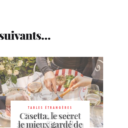
 suivants…
TABLES ÉTRANGÈRES
TABLES ÉTRANGÈRES
Casetta, le secret
Farine, levain,
TABLES ÉTRANGÈRES
amour : Tornello a
le mieux gardé de
Le Patio de