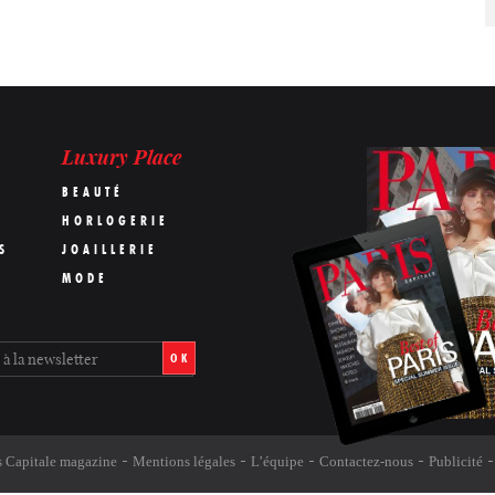
Luxury Place
BEAUTÉ
HORLOGERIE
S
JOAILLERIE
MODE
OK
s Capitale magazine
Mentions légales
L’équipe
Contactez-nous
Publicité