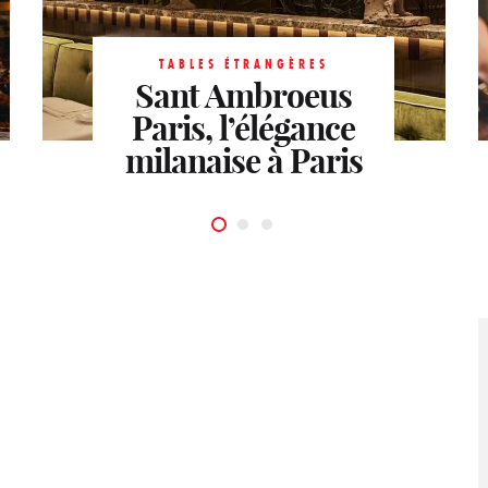
TABLES ÉTRANGÈRES
TABLES ÉTRANGÈRES
Japon Impérial et
Sant Ambroeus
TABLES ÉTRANGÈRES
Le Patio de l’Hôtel
Paris, l’élégance
gastronomie
milanaise à Paris
contemporaine
de Sers