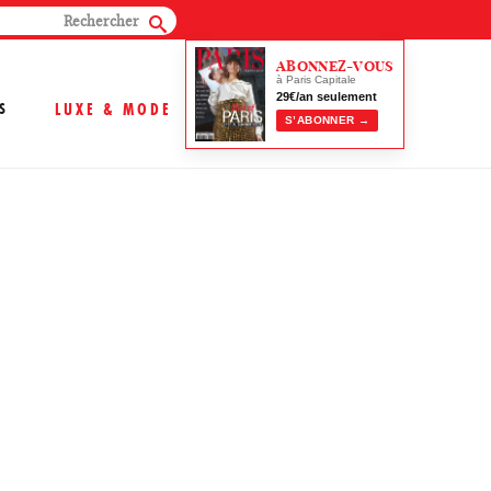
ABONNEZ-VOUS
à Paris Capitale
29€/an seulement
S
LUXE & MODE
S’ABONNER →