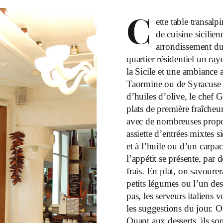
C
ette table transalp
de cuisine sicilie
arrondissement du
quartier résidentiel un ra
la Sicile et une ambiance 
Taormine ou de Syracuse a
d’huiles d’olive, le chef
plats de première fraîcheur.
avec de nombreuses propos
assiette d’entrées mixtes si
et à l’huile ou d’un carpa
l’appétit se présente, par 
frais. En plat, on savoure
petits légumes ou l’un des
pas, les serveurs italiens
les suggestions du jour. O
Quant aux desserts, ils so