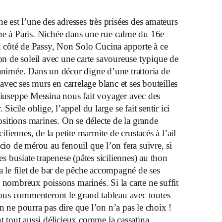
ine est l’une des adresses très prisées des amateurs
nne à Paris. Nichée dans une rue calme du 16e
 côté de Passy, Non Solo Cucina apporte à ce
yon de soleil avec une carte savoureuse typique de
animée. Dans un décor digne d’une trattoria de
vec ses murs en carrelage blanc et ses bouteilles
 Giuseppe Messina nous fait voyager avec des
 Sicile oblige, l’appel du large se fait sentir ici
itions marines. On se délecte de la grande
ciliennes, de la petite marmite de crustacés à l’ail
ccio de mérou au fenouil que l’on fera suivre, si
des busiate trapenese (pâtes siciliennes) au thon
ra le filet de bar de pêche accompagné de ses
 nombreux poissons marinés. Si la carte ne suffit
 vous commenteront le grand tableau avec toutes
n ne pourra pas dire que l’on n’a pas le choix !
nt tout aussi délicieux comme la cassatina