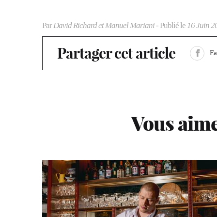
Par
David Richard et Manuel Mariani
- Publié le
16 Juin 2
Partager cet article
F
Vous aime