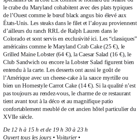
le crabe du Maryland cohabitent avec des plats typiques
de l’Ouest comme le bœuf black angus bio élevé aux
États-Unis. Les steaks dans le filet et l’aloyau proviennent
d’ailleurs du ranch RRL de Ralph Lauren dans le
Colorado et sont servis en exclusivité ici. Les “classiques”
américains comme le Maryland Crab Cake (25 €), le
Grilled Maine Lobster (64 €), la Caesar Salad (16 €), le
Club Sandwich ou encore la Lobster Salad figurent bien
entendu à la carte. Les desserts ont aussi le goût de
l’Amérique avec un cheese-cake à la sauce myrtille ou
bien un Homestyle Carrot Cake (14 €). Si la qualité n’est
pas toujours au rendez-vous, le charme de ce restaurant
tient avant tout à la déco et au magnifique patio
confortablement meublé de cet ancien hôtel particulier du
XVIIe siècle.
De 12 h à 15 h et de 19 h 30 à 23 h
Ouvert tous les jours • Voiturier •