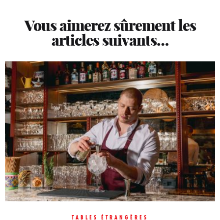
Vous aimerez sûrement les
articles suivants…
TABLES ÉTRANGÈRES
TABLES ÉTRANGÈRES
TABLES ÉTRANGÈRES