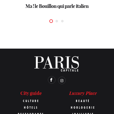
Les antilles s’invitent dans le 17e avec Leriche
Aqua Kyoto, le japon au sommet
Ma ! le Bouillon qui parle italien
Luxury Place
City guide
CULTURE
BEAUTÉ
HÔTELS
HORLOGERIE