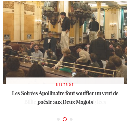
BISTROT
Les Soirées Apollinaire font souffler un vent de
BISTROT
BISTROT
Billie : nouveau QG des nuits stylées
Joli, le Marais chic côté jardin
poésie aux Deux Magots