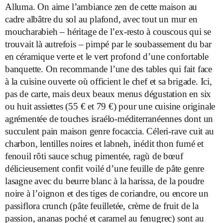
Alluma. On aime l’ambiance zen de cette maison au
cadre albâtre du sol au plafond, avec tout un mur en
moucharabieh – héritage de l’ex-resto à couscous qui se
trouvait là autrefois – pimpé par le soubassement du bar
en céramique verte et le vert profond d’une confortable
banquette. On recommande l’une des tables qui fait face
à la cuisine ouverte où officient le chef et sa brigade. Ici,
pas de carte, mais deux beaux menus dégustation en six
ou huit assiettes (55 € et 79 €) pour une cuisine originale
agrémentée de touches israélo-méditerranéennes dont un
succulent pain maison genre focaccia. Céleri-rave cuit au
charbon, lentilles noires et labneh, inédit thon fumé et
fenouil rôti sauce schug pimentée, ragù de bœuf
délicieusement confit voilé d’une feuille de pâte genre
lasagne avec du beurre blanc à la harissa, de la poudre
noire à l’oignon et des tiges de coriandre, ou encore un
passiflora crunch (pâte feuilletée, crème de fruit de la
passion, ananas poché et caramel au fenugrec) sont au