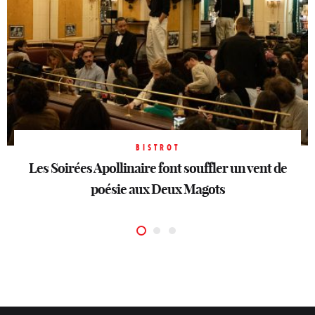
BISTROT
Les Soirées Apollinaire font souffler un vent de
BISTROT
BISTROT
Billie : nouveau QG des nuits stylées
Joli, le Marais chic côté jardin
poésie aux Deux Magots