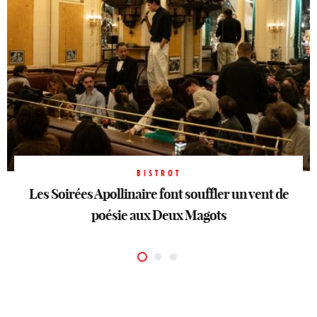
BISTROT
Les Soirées Apollinaire font souffler un vent de
BISTROT
BISTROT
Billie : nouveau QG des nuits stylées
Joli, le Marais chic côté jardin
poésie aux Deux Magots