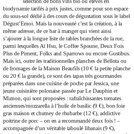
sélection de bons vins bio ou élevés en
biodynamie tarifés à prix justes, comme pour son espace
du sous-sol dédié à des cours de dégustation sous le label
Dégust’Emoi. Mais la nouveauté c’est la création, à la
même adresse, de ce bar à manger qui vient ainsi
s’ajouter à la longue liste de tables branchées de la rue,
parmi lesquelles Aï Hsu, le Coffee Spoune, Deux Fois
Plus de Piment, Folks and Sparrows ou encore Gustibus.
Mais ici, outre les traditionnelles planches de Bellota ou
de fromages de la Maison Beaufils (10 € la petite planche
ou 20 € la grande), ce sont des tapas très gourmandes
préparées dans une cuisine de poche par Jessica, une
jeune cuisinière polonaise passée par Le Dauphin et
Miznon, qui sont proposées : rafraîchissantes tomates
anciennes/mozzarella à l’huile de basilic (9 €), bon foie
gras maison et chutney de rhubarbe (12 €), addictive
poitrine de porc – on en a recommandé deux fois ! –
accompagnée d’un véritable taboulé libanais (9 €),