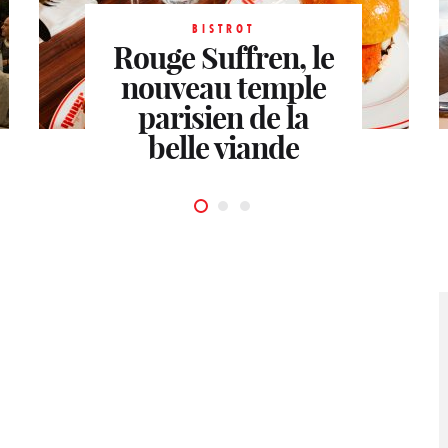
BISTROT
Rouge Suffren, le
BISTROT
nouveau temple
Une table qui ne
BISTROT
vous prend pas
parisien de la
Café de
pour un schnock
belle viande
l’Esplanade