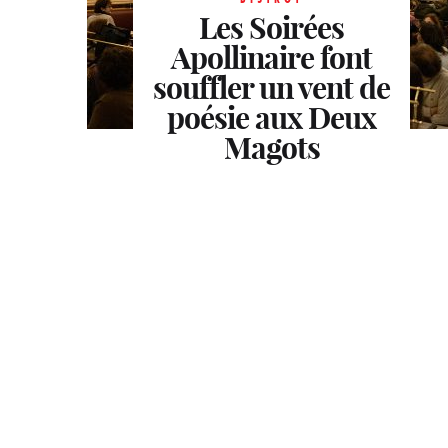
Les Soirées
Apollinaire font
BISTROT
souffler un vent de
Billie : nouveau
BISTROT
Joli, le Marais chic
poésie aux Deux
QG des nuits
côté jardin
Magots
stylées