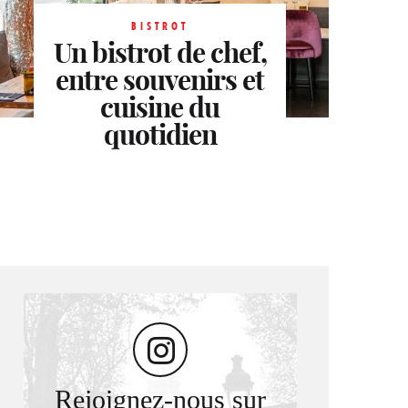
BISTROT
Un bistrot de chef,
BISTROT
entre souvenirs et
Le nouveau récit
gourmand de
cuisine du
Charles Boixel
quotidien
Rejoignez-nous sur