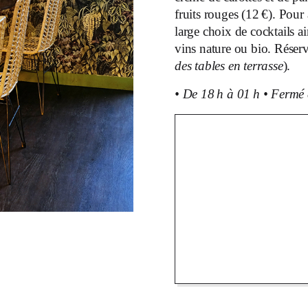
fruits rouges (12 €). Pour
large choix de cocktails 
vins nature ou bio. Rése
des tables en terrasse
).
•
De 18 h à 01 h
•
Fermé 