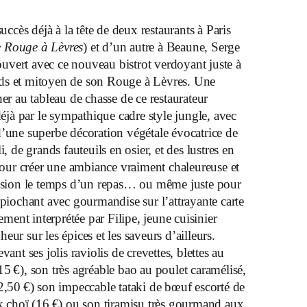
 succès déjà à la tête de deux restaurants à Paris
e Rouge à Lèvres
) et d’un autre à Beaune, Serge
uvert avec ce nouveau bistrot verdoyant juste à
ds et mitoyen de son Rouge à Lèvres. Une
her au tableau de chasse de ce restaurateur
 déjà par le sympathique cadre style jungle, avec
d’une superbe décoration végétale évocatrice de
i, de grands fauteuils en osier, et des lustres en
 pour créer une ambiance vraiment chaleureuse et
vasion le temps d’un repas… ou même juste pour
 piochant avec gourmandise sur l’attrayante carte
tement interprétée par Filipe, jeune cuisinier
ur sur les épices et les saveurs d’ailleurs.
vant ses jolis raviolis de crevettes, blettes au
5 €), son très agréable bao au poulet caramélisé,
2,50 €) son impeccable tataki de bœuf escorté de
ak choï (16 €) ou son tiramisu très gourmand aux