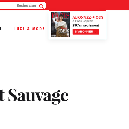
ABONNEZ-VOUS
à Paris Capitale
29€/an seulement
S
LUXE & MODE
S’ABONNER →
rt Sauvage