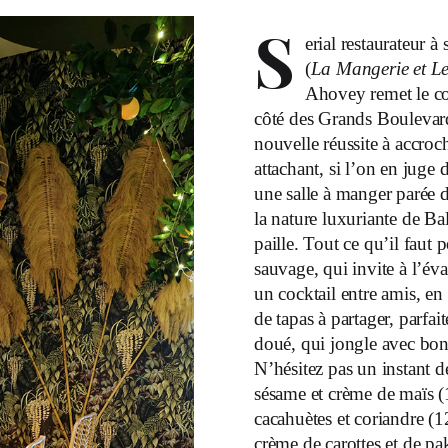
S
erial restaurateur à
(
La Mangerie et L
Ahovey remet le co
côté des Grands Boulevar
nouvelle réussite à accroc
attachant, si l’on en juge
une salle à manger parée 
la nature luxuriante de Bal
paille. Tout ce qu’il faut
sauvage, qui invite à l’é
un cocktail entre amis, en
de tapas à partager, parfai
doué, qui jongle avec bonhe
N’hésitez pas un instant de
sésame et crème de maïs (1
cacahuètes et coriandre (1
crème de carottes et de p