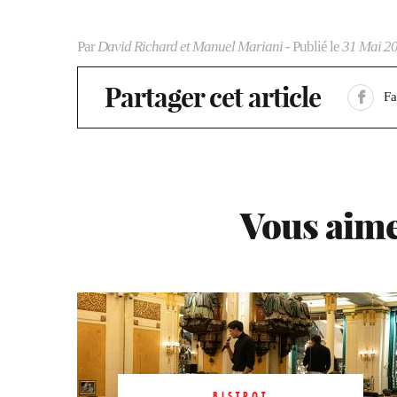
Par
David Richard et Manuel Mariani
- Publié le
31 Mai 2
Partager cet article
F
Vous aime
BISTROT