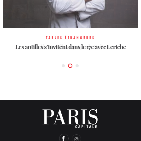
TABLES ÉTRANGÈRES
TABLES ÉTRANGÈRES
TABLES ÉTRANGÈRES
Les antilles s’invitent dans le 17e avec Leriche
Casetta, le secret le mieux gardé de Neuilly
Ma ! le Bouillon qui parle italien