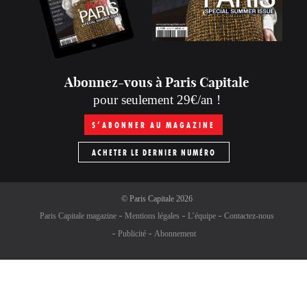
Abonnez-vous à Paris Capitale
pour seulement 29€/an !
S’ABONNER AU MAGAZINE
ACHETER LE DERNIER NUMÉRO
©
Paris Capitale
2026
Paris Capitale magazine
Mentions légales
L’équipe
Contactez-nous
Publicité
Abonnement