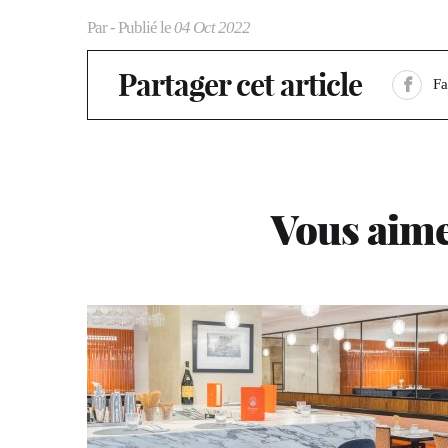
Par
- Publié le
04 Oct 2022
Partager cet article
F
Vous aime