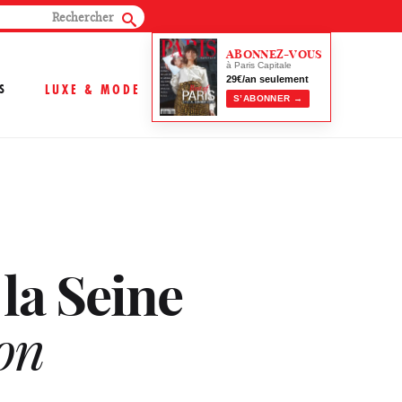
ABONNEZ-VOUS
à Paris Capitale
29€/an seulement
S
LUXE & MODE
S’ABONNER →
 la Seine
on