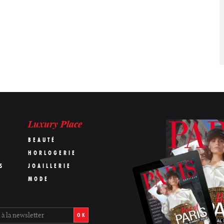
Luxury Place
BEAUTÉ
HORLOGERIE
S
JOAILLERIE
MODE
OK