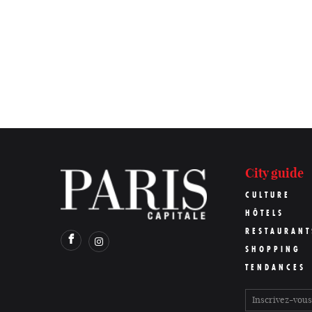
City guide
CULTURE
HÔTELS
RESTAURANT
SHOPPING
TENDANCES