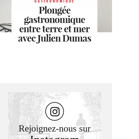
GASTRONOMIQUE
Plongée
GASTRONOMIQUE
gastronomique
Pierre Hermé
GASTRONOMIQUE
entre terre et mer
célèbre l’amour à
Un cœur fraise-
avec Julien Dumas
l’infini
litchi
Rejoignez-nous sur