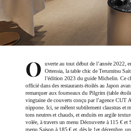
O
uverte au tout début de l’année 2022, e
Ortensia, la table chic de Terumitsu Saito
l’édition 2023 du guide Michelin. Ce ch
officié dans des restaurants étoilés au Japon avant 
remarquer aux fourneaux du Pilgrim (table étoilée
vingtaine de couverts conçu par l’agence CUT Arc
nippone. Ici, se mêlent subtilement claustras et mo
tons neutres et chauds, et enduits en argile text
volée, à travers un menu Découverte à 115 € et S
menu Saison à 185 € et, dès le 1er décembre, 