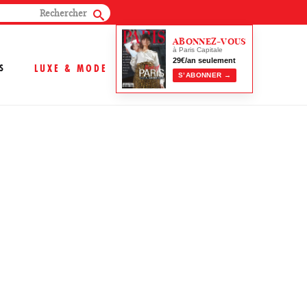
ABONNEZ-VOUS
à Paris Capitale
29€/an seulement
S
LUXE & MODE
S’ABONNER →