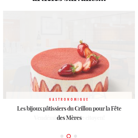
GASTRONOMIQUE
Les bijoux pâtissiers du Crillon pour la Fête
GASTRONOMIQUE
GASTRONOMIQUE
Dammann Frères ouvre son coffret Iris
Vendémiaire : à table citoyen!
des Mères