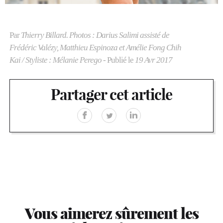
Par
Thierry Billard. Photos : Darius Salimi assisté de
Frédéric Valézy, Matthieu Espinoza et Amélie Fong Chih
Kai / Styliste : Mélanie Perego
- Publié le
19 Avr 2017
Partager cet article
Vous aimerez sûrement les