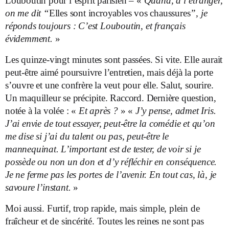
Louboutin pour l’esprit parisien – «
Quand, à l’étranger,
on me dit “
Elles sont incroyables vos chaussures
”, je
réponds toujours : C’est Louboutin, et français
évidemment.
»
Les quinze-vingt minutes sont passées. Si vite. Elle aurait
peut-être aimé poursuivre l’entretien, mais déjà la porte
s’ouvre et une confrère la veut pour elle. Salut, sourire.
Un maquilleur se précipite. Raccord. Dernière question,
notée à la volée : «
Et après ?
» «
J’y pense, admet Iris.
J’ai envie de tout essayer, peut-être la comédie et qu’on
me dise si j’ai du talent ou pas, peut-être le
mannequinat. L’important est de tester, de voir si je
possède ou non un don et d’y réfléchir en conséquence.
Je ne ferme pas les portes de l’avenir. En tout cas, là, je
savoure l’instant.
»
Moi aussi. Furtif, trop rapide, mais simple, plein de
fraîcheur et de sincérité. Toutes les reines ne sont pas