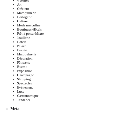
4 étoiles
Art
Créateur
Maroquinerie
Horlogerie
Culture
Mode masculine
Boutiques-Hôtels
Prêt-à-porter Mixte
Joaillerie
Hôtels
Palace
Beauté
Maroquinerie
Décoration
Pâtisserie
Bistrot
Exposition
Champagne
Shopping
Spectacles
Evénement
Luxe
Gastronomique
Tendance
Meta