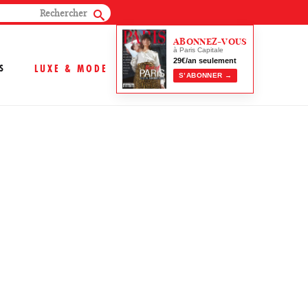
ABONNEZ-VOUS
à Paris Capitale
29€/an seulement
S
LUXE & MODE
S’ABONNER →