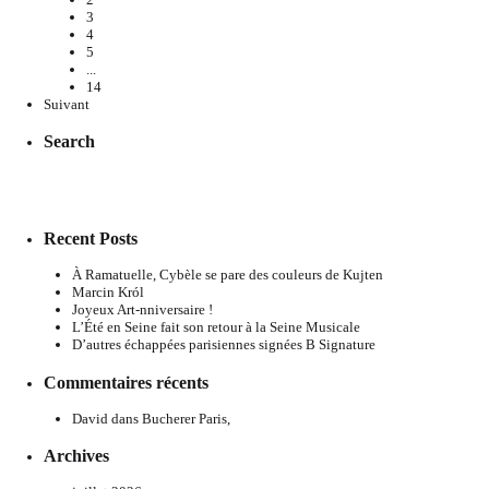
3
4
5
...
14
Suivant
Search
Recent Posts
À Ramatuelle, Cybèle se pare des couleurs de Kujten
Marcin Król
Joyeux Art-nniversaire !
L’Été en Seine fait son retour à la Seine Musicale
D’autres échappées parisiennes signées B Signature
Commentaires récents
David
dans
Bucherer Paris,
Archives