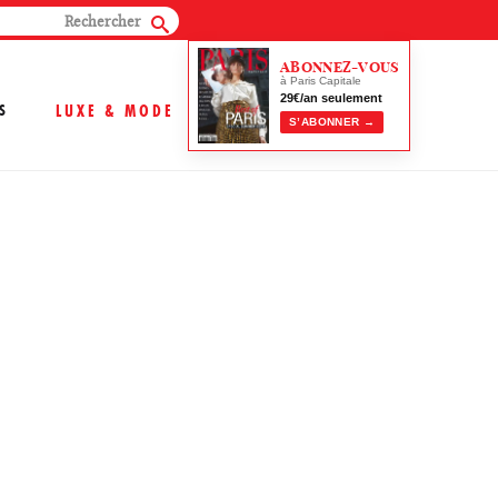
ABONNEZ-VOUS
à Paris Capitale
29€/an seulement
S
LUXE & MODE
S’ABONNER →