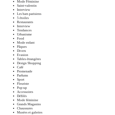
Mode Féminine
Saint-valentin
Interview
Les bars parisiens
5 étoiles
Restaurants
Interview
Tendances
Urbanisme
Food
Mode enfant
Pâques
Divers
Evasion
Tables étrangères
Design Shopping
Café
Promenade
Parfums
Sport
Fleuriste
Pop-up
Accessoires
Défilés
Mode féminine
Grands Magasins
Chaussures
Musées et galeries