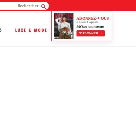
ABONNEZ-VOUS
à Paris Capitale
29€/an seulement
S
LUXE & MODE
S’ABONNER →