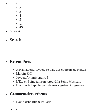
1
2
3
4
5
...
45
Suivant
Search
Recent Posts
À Ramatuelle, Cybèle se pare des couleurs de Kujten
Marcin Król
Joyeux Art-nniversaire !
L’Été en Seine fait son retour à la Seine Musicale
D’autres échappées parisiennes signées B Signature
Commentaires récents
David
dans
Bucherer Paris,