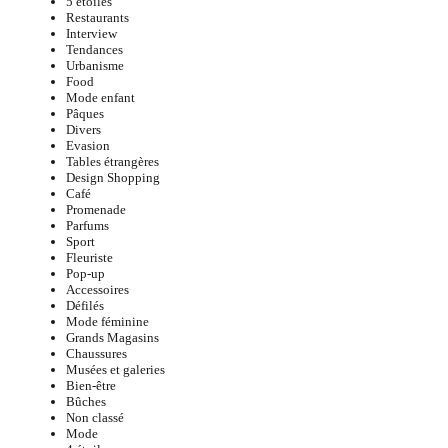
5 étoiles
Restaurants
Interview
Tendances
Urbanisme
Food
Mode enfant
Pâques
Divers
Evasion
Tables étrangères
Design Shopping
Café
Promenade
Parfums
Sport
Fleuriste
Pop-up
Accessoires
Défilés
Mode féminine
Grands Magasins
Chaussures
Musées et galeries
Bien-être
Bûches
Non classé
Mode