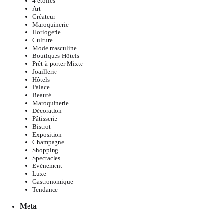
4 étoiles
Art
Créateur
Maroquinerie
Horlogerie
Culture
Mode masculine
Boutiques-Hôtels
Prêt-à-porter Mixte
Joaillerie
Hôtels
Palace
Beauté
Maroquinerie
Décoration
Pâtisserie
Bistrot
Exposition
Champagne
Shopping
Spectacles
Evénement
Luxe
Gastronomique
Tendance
Meta