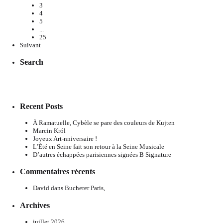
3
4
5
...
25
Suivant
Search
Recent Posts
À Ramatuelle, Cybèle se pare des couleurs de Kujten
Marcin Król
Joyeux Art-nniversaire !
L’Été en Seine fait son retour à la Seine Musicale
D’autres échappées parisiennes signées B Signature
Commentaires récents
David
dans
Bucherer Paris,
Archives
juillet 2026