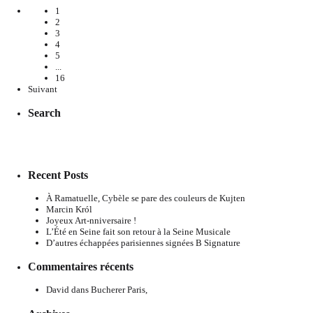
1
2
3
4
5
...
16
Suivant
Search
Recent Posts
À Ramatuelle, Cybèle se pare des couleurs de Kujten
Marcin Król
Joyeux Art-nniversaire !
L’Été en Seine fait son retour à la Seine Musicale
D’autres échappées parisiennes signées B Signature
Commentaires récents
David
dans
Bucherer Paris,