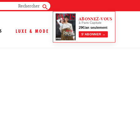
ABONNEZ-VOUS
à Paris Capitale
29€/an seulement
S
LUXE & MODE
S’ABONNER →