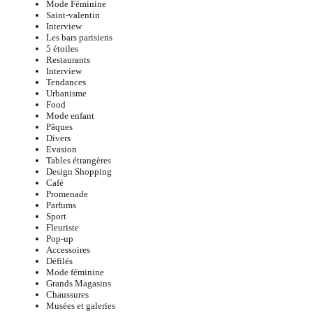
Mode Féminine
Saint-valentin
Interview
Les bars parisiens
5 étoiles
Restaurants
Interview
Tendances
Urbanisme
Food
Mode enfant
Pâques
Divers
Evasion
Tables étrangères
Design Shopping
Café
Promenade
Parfums
Sport
Fleuriste
Pop-up
Accessoires
Défilés
Mode féminine
Grands Magasins
Chaussures
Musées et galeries