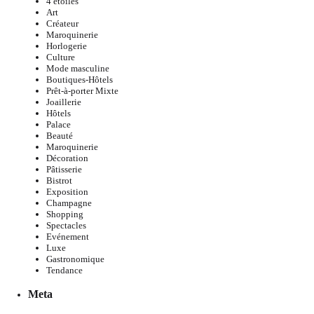
4 étoiles
Art
Créateur
Maroquinerie
Horlogerie
Culture
Mode masculine
Boutiques-Hôtels
Prêt-à-porter Mixte
Joaillerie
Hôtels
Palace
Beauté
Maroquinerie
Décoration
Pâtisserie
Bistrot
Exposition
Champagne
Shopping
Spectacles
Evénement
Luxe
Gastronomique
Tendance
Meta