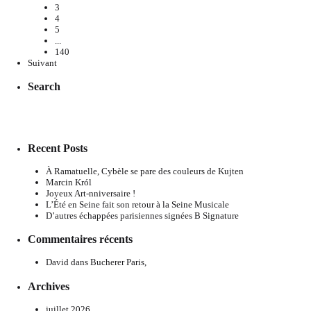
3
4
5
...
140
Suivant
Search
Recent Posts
À Ramatuelle, Cybèle se pare des couleurs de Kujten
Marcin Król
Joyeux Art-nniversaire !
L’Été en Seine fait son retour à la Seine Musicale
D’autres échappées parisiennes signées B Signature
Commentaires récents
David
dans
Bucherer Paris,
Archives
juillet 2026