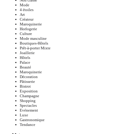
Non classé
Mode
4 étoiles
Art
Créateur
Maroquinerie
Horlogerie
Culture
Mode masculine
Boutiques-Hôtels
Prêt-à-porter Mixte
Joaillerie
Hôtels
Palace
Beauté
Maroquinerie
Décoration
Pâtisserie
Bistrot
Exposition
Champagne
Shopping
Spectacles
Evénement
Luxe
Gastronomique
Tendance