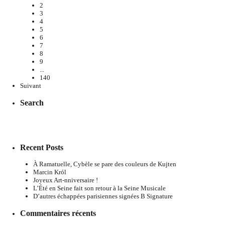
2
3
4
5
6
7
8
9
...
140
Suivant
Search
Recent Posts
À Ramatuelle, Cybèle se pare des couleurs de Kujten
Marcin Król
Joyeux Art-nniversaire !
L’Été en Seine fait son retour à la Seine Musicale
D’autres échappées parisiennes signées B Signature
Commentaires récents