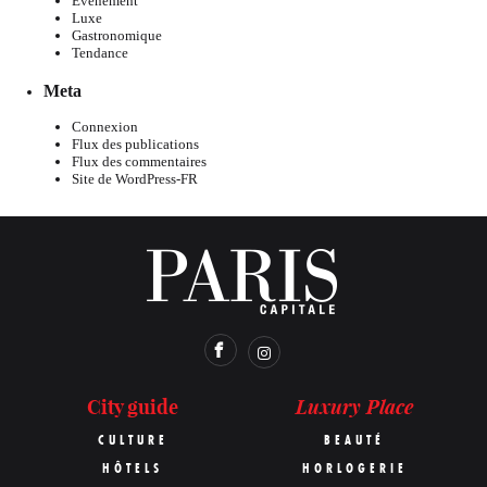
Evénement
Luxe
Gastronomique
Tendance
Meta
Connexion
Flux des publications
Flux des commentaires
Site de WordPress-FR
Luxury Place
City guide
CULTURE
BEAUTÉ
HÔTELS
HORLOGERIE