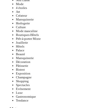
Non classé
Mode
4 étoiles
Art
Créateur
Maroquinerie
Horlogerie
Culture
Mode masculine
Boutiques-Hôtels
Prêt-à-porter Mixte
Joaillerie
Hôtels
Palace
Beauté
Maroquinerie
Décoration
Pâtisserie
Bistrot
Exposition
Champagne
Shopping
Spectacles
Evénement
Luxe
Gastronomique
Tendance