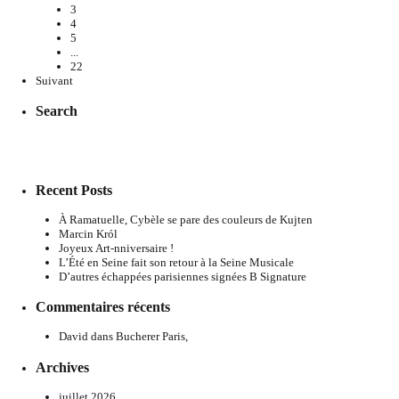
3
4
5
...
22
Suivant
Search
Recent Posts
À Ramatuelle, Cybèle se pare des couleurs de Kujten
Marcin Król
Joyeux Art-nniversaire !
L’Été en Seine fait son retour à la Seine Musicale
D’autres échappées parisiennes signées B Signature
Commentaires récents
David
dans
Bucherer Paris,
Archives
juillet 2026