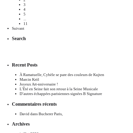
3
4
5
...
11
Suivant
Search
Recent Posts
À Ramatuelle, Cybèle se pare des couleurs de Kujten
Marcin Król
Joyeux Art-nniversaire !
L’Été en Seine fait son retour à la Seine Musicale
D’autres échappées parisiennes signées B Signature
Commentaires récents
David
dans
Bucherer Paris,
Archives