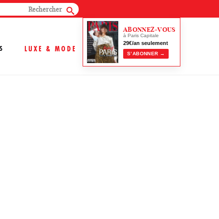
ABONNEZ-VOUS
à Paris Capitale
29€/an seulement
S
LUXE & MODE
S’ABONNER →