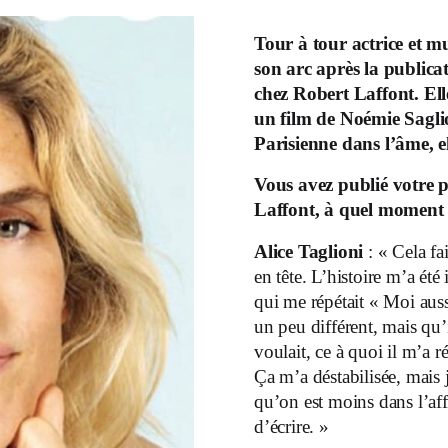
Tour à tour actrice et m
son arc après la public
chez Robert Laffont. Elle
un film de Noémie Saglio
Parisienne dans l’âme, el
Vous avez publié votre
Laffont, à
quel moment l’
Alice Taglioni
: « Cela fa
en tête. L’histoire m’a été
qui me répétait « Moi aussi
un peu différent, mais qu’
voulait, ce à quoi il m’a 
Ça m’a déstabilisée, mais j
qu’on est moins dans l’aff
d’écrire. »