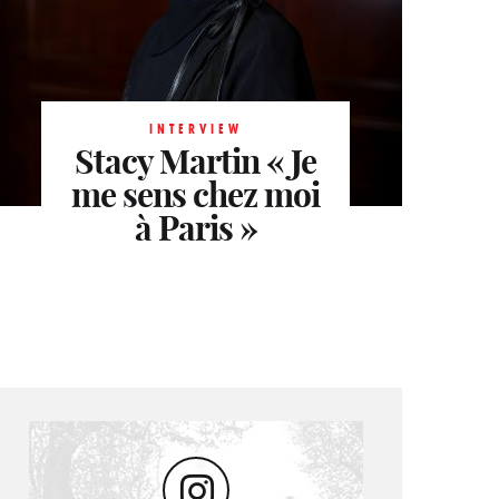
INTERVIEW
INTERVIEW
Stacy Martin
Julien Dumas
« Je
Au
INTERVIEW
me sens chez moi
Roxane Stojanov
plus près de
Une Étoile à Paris
l’essentiel
à Paris »