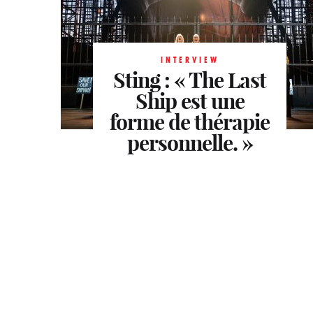
INTERVIEW
Florian Dejoie
«
INTERVIEW
INTERVIEW
Sting : « The Last
Le végétal
Thibault
Sombardier
Ship est une
souligne le
Le
forme de thérapie
luxe de faire
mouvement
architectural »
personnelle. »
simple