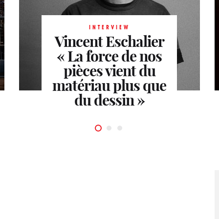
INTERVIEW
Vincent Eschalier
INTERVIEW
« La force de nos
Jean-Michel
INTERVIEW
Ana Girardot : la
pièces vient du
Wilmotte
La
Nouvelle Vague du
matériau plus que
pierre en
du dessin »
signature
cinéma