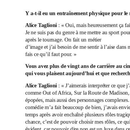
Y a-t-il eu un entraînement physique pour le 
Alice Taglioni
: « Oui, mais heureusement ça fait
Je ne suis pas du genre à me mettre au sport pour 
après le tournage. On fait un métier
d’image et j’ai besoin de me sentir à l’aise dans
fais ce qu’il faut pour. »
Vous avez plus de vingt ans de carrière au c
qui vous plaisent aujourd’hui et
que recherc
Alice Taglioni
: « J’aimerais interpréter ce que 
comme Out of Africa, Sur la Route de Madison, l
épopées, mais aussi des personnages complexes. J
comédie m’a fait beaucoup de bien, j’avais envie
temps après avoir enchaîné plusieurs rôles tragi
chance, c’est de pouvoir choisir mes rôles, ce qu
évident, car pouvoir dire non est un luxe dans ce