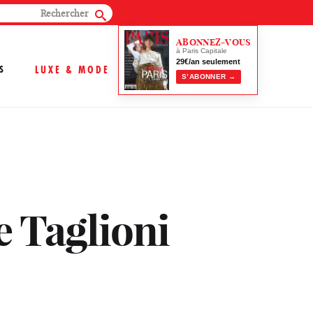
ABONNEZ-VOUS
à Paris Capitale
29€/an seulement
S
LUXE & MODE
S’ABONNER →
e Taglioni