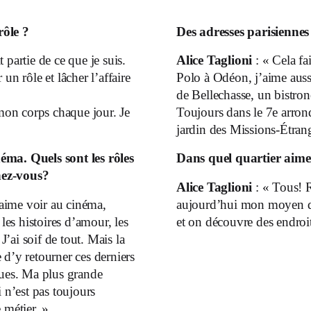
rôle ?
Des adresses parisiennes
 partie de ce que je suis.
Alice Taglioni
: « Cela fa
un rôle et lâcher l’affaire
Polo à Odéon, j’aime aussi
de Bellechasse, un bistro
 mon corps chaque jour. Je
Toujours dans le 7e arron
jardin des Missions-Étran
inéma.
Quels sont les rôles
Dans quel quartier aime
hez-vous?
Alice Taglioni
: « Tous! R
j’aime voir au cinéma,
aujourd’hui mon moyen de
es histoires d’amour, les
et on découvre des endroit
’ai soif de tout. Mais la
 d’y retourner ces derniers
ques. Ma plus grande
i n’est pas toujours
 métier. »