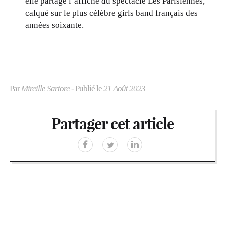
elle partage l’affiche du spectacle Les Parisiennes,
calqué sur le plus célèbre girls band français des
années soixante.
Par
Mireille Sartore
- Publié le
21 Août 2023
Partager cet article