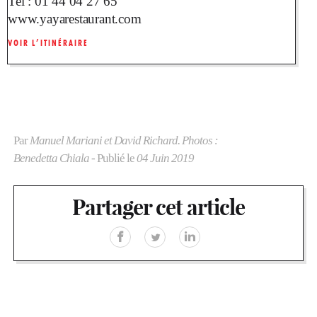
Tel :
01 44 04 27 65
www.yayarestaurant.com
VOIR L’ITINÉRAIRE
Par
Manuel Mariani et David Richard. Photos :
Benedetta Chiala
- Publié le
04 Juin 2019
Partager cet article