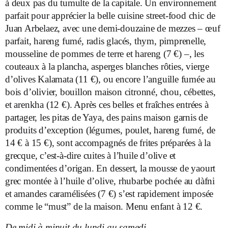
à deux pas du tumulte de la capitale. Un environnement
parfait pour apprécier la belle cuisine street-food chic de
Juan Arbelaez, avec une demi-douzaine de mezzes – œuf
parfait, hareng fumé, radis glacés, thym, pimprenelle,
mousseline de pommes de terre et hareng (7 €) –, les
couteaux à la plancha, asperges blanches rôties, vierge
d’olives Kalamata (11 €), ou encore l’anguille fumée au
bois d’olivier, bouillon maison citronné, chou, cébettes,
et arenkha (12 €). Après ces belles et fraîches entrées à
partager, les pitas de Yaya, des pains maison garnis de
produits d’exception (légumes, poulet, hareng fumé, de
14 € à 15 €), sont accompagnés de frites préparées à la
grecque, c’est-à-dire cuites à l’huile d’olive et
condimentées d’origan. En dessert, la mousse de yaourt
grec montée à l’huile d’olive, rhubarbe pochée au dàfni
et amandes caramélisées (7 €) s’est rapidement imposée
comme le “must” de la maison. Menu enfant à 12 €.
De midi à minuit du lundi au samedi