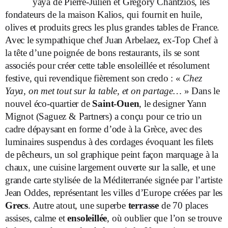
yaya de Pierre-Julien et Grégory Chantzios, les
fondateurs de la maison Kalios, qui fournit en huile,
olives et produits grecs les plus grandes tables de France.
Avec le sympathique chef Juan Arbelaez, ex-Top Chef à
la tête d’une poignée de bons restaurants, ils se sont
associés pour créer cette table ensoleillée et résolument
festive, qui revendique fièrement son credo : «
Chez
Yaya, on met tout sur la table, et on partage…
» Dans le
nouvel éco-quartier de
Saint-Ouen
, le designer Yann
Mignot (Saguez & Partners) a conçu pour ce trio un
cadre dépaysant en forme d’ode à la Grèce, avec des
luminaires suspendus à des cordages évoquant les ﬁlets
de pêcheurs, un sol graphique peint façon marquage à la
chaux, une cuisine largement ouverte sur la salle, et une
grande carte stylisée de la Méditerranée signée par l’artiste
Jean Oddes, représentant les villes d’Europe créées par les
Grecs
. Autre atout, une superbe
terrasse
de 70 places
assises, calme et
ensoleillée
, où oublier que l’on se trouve