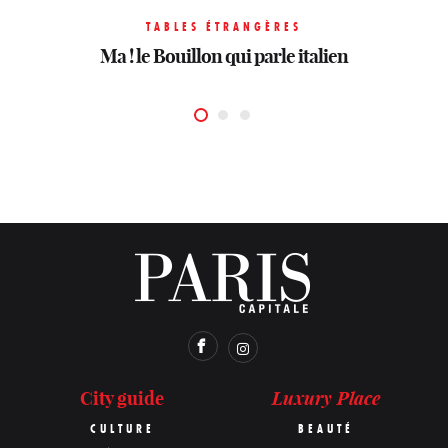
TABLES ÉTRANGÈRES
TABLES ÉTRANGÈRES
TABLES ÉTRANGÈRES
Les antilles s’invitent dans le 17e avec Leriche
Aqua Kyoto, le japon au sommet
Ma ! le Bouillon qui parle italien
Luxury Place
City guide
CULTURE
BEAUTÉ