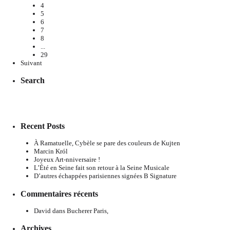
4
5
6
7
8
...
29
Suivant
Search
Recent Posts
À Ramatuelle, Cybèle se pare des couleurs de Kujten
Marcin Król
Joyeux Art-nniversaire !
L’Été en Seine fait son retour à la Seine Musicale
D’autres échappées parisiennes signées B Signature
Commentaires récents
David
dans
Bucherer Paris,
Archives